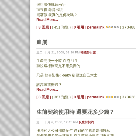
很討厭傳統這兩字
而喪禮 老是出現
照著做 就真的是傳統嗎？
Read More...
[ 8 回應 ]
( 451 預覽 )
[ 0 引用 ]
permalink
( 3 / 3488 
血崩
週二, 十月 21, 2008, 03:30 PM
禮儀師日誌 :
生產完後一小時 血崩 往生
聽說這樣醫院是不用負責的
只是 歡喜迎接小baby 卻要送自己太太
該高興或難過？
Read More...
[ 8 回應 ]
( 387 預覽 )
[ 0 引用 ]
permalink
( 3 / 3628 
生前契約使用時 還要花多少錢？
週一, 十月 6, 2008, 12:45 PM
反生前契約 :
服務於大公司那麼多年 遇到的問題還是那幾樣
每個消費者幾乎都認為 有生前契約就不用再多花