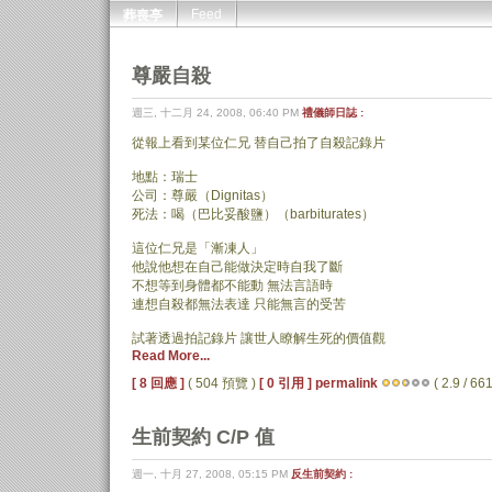
Feed
葬喪亭
尊嚴自殺
週三, 十二月 24, 2008, 06:40 PM
禮儀師日誌 :
從報上看到某位仁兄 替自己拍了自殺記錄片
地點：瑞士
公司：尊嚴（Dignitas）
死法：喝（巴比妥酸鹽）（barbiturates）
這位仁兄是「漸凍人」
他說他想在自己能做決定時自我了斷
不想等到身體都不能動 無法言語時
連想自殺都無法表達 只能無言的受苦
試著透過拍記錄片 讓世人瞭解生死的價值觀
Read More...
[ 8 回應 ]
( 504 預覽 )
[ 0 引用 ]
permalink
( 2.9 / 661
生前契約 C/P 值
週一, 十月 27, 2008, 05:15 PM
反生前契約 :