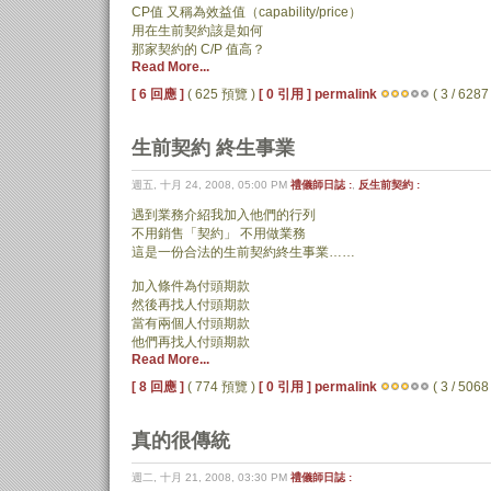
CP值 又稱為效益值（capability/price）
用在生前契約該是如何
那家契約的 C/P 值高？
Read More...
[ 6 回應 ]
( 625 預覽 )
[ 0 引用 ]
permalink
( 3 / 6287 
生前契約 終生事業
週五, 十月 24, 2008, 05:00 PM
禮儀師日誌 :
,
反生前契約 :
遇到業務介紹我加入他們的行列
不用銷售「契約」 不用做業務
這是一份合法的生前契約終生事業……
加入條件為付頭期款
然後再找人付頭期款
當有兩個人付頭期款
他們再找人付頭期款
Read More...
[ 8 回應 ]
( 774 預覽 )
[ 0 引用 ]
permalink
( 3 / 5068 
真的很傳統
週二, 十月 21, 2008, 03:30 PM
禮儀師日誌 :