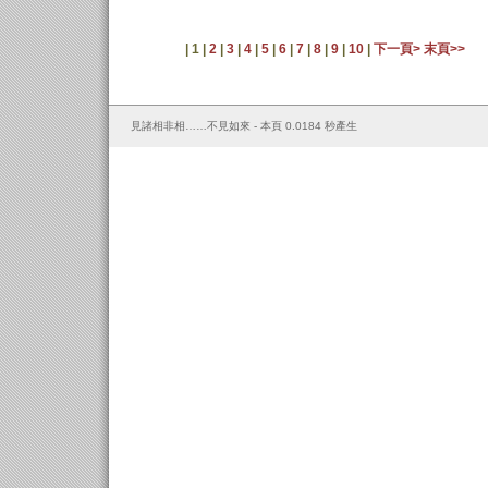
| 1 |
2
|
3
|
4
|
5
|
6
|
7
|
8
|
9
|
10
|
下一頁>
末頁>>
見諸相非相……不見如來 - 本頁 0.0184 秒產生