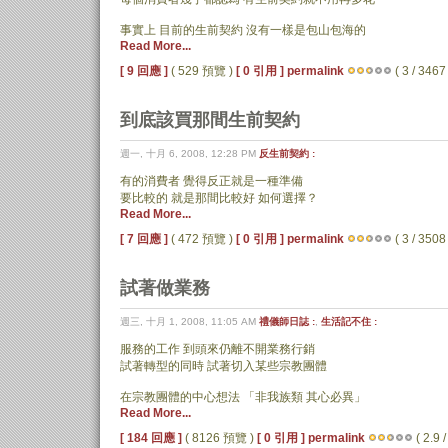
事實上 目前的生前契約 沒有一樣是包山包海的
Read More...
[ 9 回應 ]
( 529 預覽 )
[ 0 引用 ]
permalink
( 3 / 3467 
到底該買那間生前契約
週一, 十月 6, 2008, 12:28 PM
反生前契約 :
有的消費者 覺得反正就是一種準備
要比較的 就是那間比較好 如何選擇？
Read More...
[ 7 回應 ]
( 472 預覽 )
[ 0 引用 ]
permalink
( 3 / 3508 
試著做業務
週三, 十月 1, 2008, 11:05 AM
禮儀師日誌 :
,
生活記不住 :
服務的工作 到頭來仍離不開業務行銷
試著轉型的同時 試著切入某些宗教團體
在宗教團體的中心想法 「非我族類 其心必異」
Read More...
[ 184 回應 ]
( 8126 預覽 )
[ 0 引用 ]
permalink
( 2.9 /