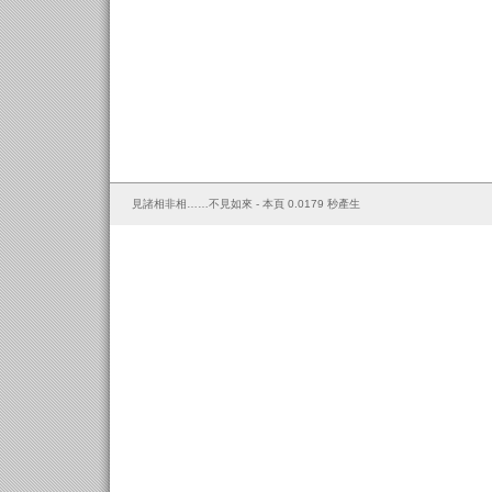
見諸相非相……不見如來 - 本頁 0.0179 秒產生