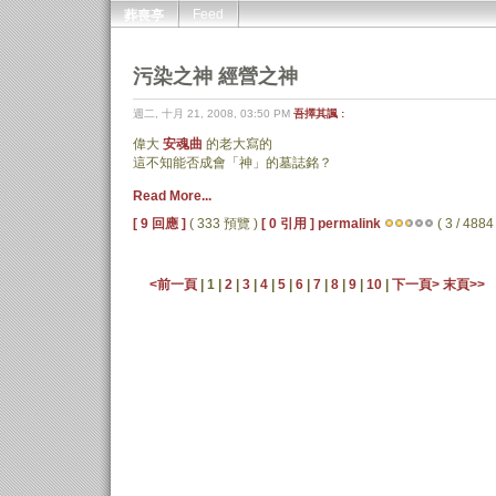
Feed
葬喪亭
污染之神 經營之神
週二, 十月 21, 2008, 03:50 PM
吾擇其諷 :
偉大
安魂曲
的老大寫的
這不知能否成會「神」的墓誌銘？
Read More...
[ 9 回應 ]
( 333 預覽 )
[ 0 引用 ]
permalink
( 3 / 4884 
<前一頁
| 1 |
2
|
3
|
4
|
5
|
6
|
7
|
8
|
9
|
10
|
下一頁>
末頁>>