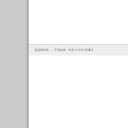
見諸相非相……不見如來 - 本頁 0.0253 秒產生