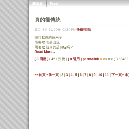
Feed
葬喪亭
真的很傳統
週二, 十月 21, 2008, 03:30 PM
禮儀師日誌 :
很討厭傳統這兩字
而喪禮 老是出現
照著做 就真的是傳統嗎？
Read More...
[ 8 回應 ]
( 451 預覽 )
[ 0 引用 ]
permalink
( 3 / 3482 
<<首頁
<前一頁
| 2 |
3
|
4
|
5
|
6
|
7
|
8
|
9
|
10
|
11
|
下一頁>
末