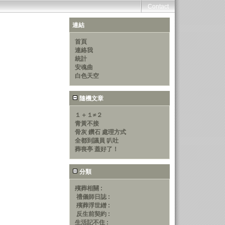
Contact
連結
首頁
連絡我
統計
安魂曲
白色天空
隨機文章
１＋１≠２
青黃不接
骨灰 鑽石 處理方式
全都到議員 叭吐
葬喪亭 蓋好了！
分類
殯葬相關 :
禮儀師日誌 :
殯葬浮世繒 :
反生前契約 :
生活記不住 :