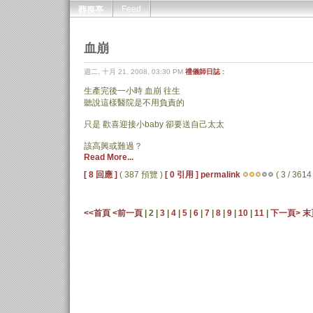
Feed
葬喪亭
血崩
週二, 十月 21, 2008, 03:30 PM
禮儀師日誌 :
生產完後一小時 血崩 往生
聽說這樣醫院是不用負責的
只是 歡喜迎接小baby 卻要送自己太太
該高興或難過？
Read More...
[ 8 回應 ]
( 387 預覽 )
[ 0 引用 ]
permalink
( 3 / 3614 
<<首頁
<前一頁
| 2 |
3
|
4
|
5
|
6
|
7
|
8
|
9
|
10
|
11
|
下一頁>
末