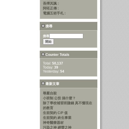
吾擇其諷 :
阿呸正傳 :
電腦五術手札 :
搜尋
搜尋
Counter Totals
Total:
50,137
Today:
39
Yesterday:
54
最新文章
尊嚴自殺
小班制 公投 搞什麼？
除了學校補習班賺錢 真不懂現在
的教育
生前契約 C/P 值
生前契約 終生事業
神奇醫療器材
污染之神 經營之神