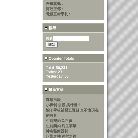
吾擇其諷 :
阿呸正傳 :
電腦五術手札 :
搜尋
搜尋
Counter Totals
Total:
50,231
Today:
23
Yesterday:
56
最新文章
尊嚴自殺
小班制 公投 搞什麼？
除了學校補習班賺錢 真不懂現在
的教育
生前契約 C/P 值
生前契約 終生事業
神奇醫療器材
污染之神 經營之神