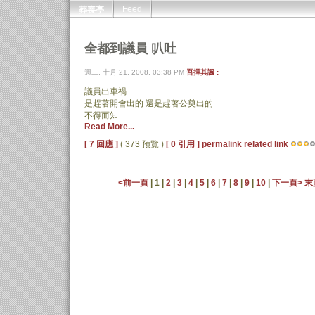
Feed
葬喪亭
全都到議員 叭吐
週二, 十月 21, 2008, 03:38 PM
吾擇其諷 :
議員出車禍
是趕著開會出的 還是趕著公奠出的
不得而知
Read More...
[ 7 回應 ]
( 373 預覽 )
[ 0 引用 ]
permalink
related link
<前一頁
| 1 |
2
|
3
|
4
|
5
|
6
|
7
|
8
|
9
|
10
|
下一頁>
末