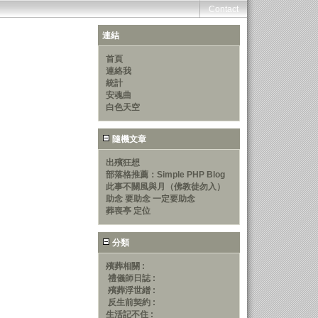
Contact
連結
首頁
連絡我
統計
安魂曲
白色天空
隨機文章
出殯狂想
部落格推薦：Simple PHP Blog
此事不關風與月（佛教徒勿入）
助念 要助念 一定要助念
葬喪亭 定位
分類
殯葬相關 :
禮儀師日誌 :
殯葬浮世繒 :
反生前契約 :
生活記不住 :