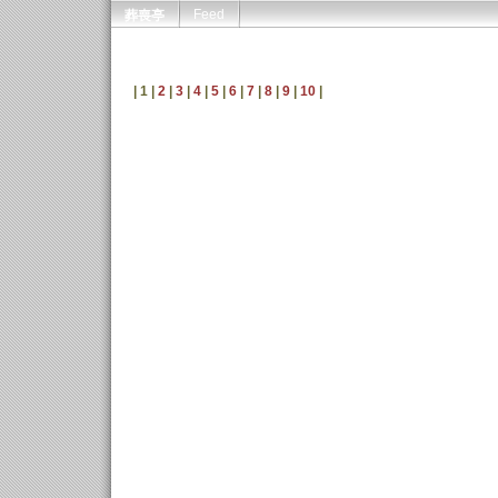
Feed
葬喪亭
| 1 |
2
|
3
|
4
|
5
|
6
|
7
|
8
|
9
|
10
|