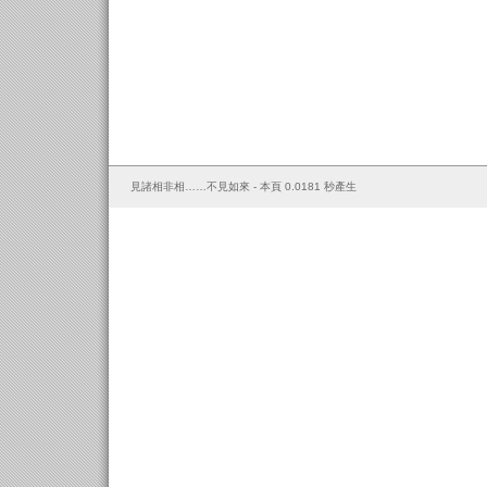
見諸相非相……不見如來 - 本頁 0.0181 秒產生