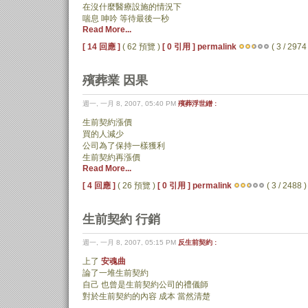
在沒什麼醫療設施的情況下
喘息 呻吟 等待最後一秒
Read More...
[ 14 回應 ]
( 62 預覽 )
[ 0 引用 ]
permalink
( 3 / 2974 
殯葬業 因果
週一, 一月 8, 2007, 05:40 PM
殯葬浮世繒 :
生前契約漲價
買的人減少
公司為了保持一樣獲利
生前契約再漲價
Read More...
[ 4 回應 ]
( 26 預覽 )
[ 0 引用 ]
permalink
( 3 / 2488 )
生前契約 行銷
週一, 一月 8, 2007, 05:15 PM
反生前契約 :
上了
安魂曲
論了一堆生前契約
自己 也曾是生前契約公司的禮儀師
對於生前契約的內容 成本 當然清楚