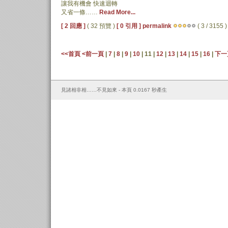
讓我有機會 快速迴轉
又省一條……
Read More...
[ 2 回應 ]
( 32 預覽 )
[ 0 引用 ]
permalink
( 3 / 3155 )
<<首頁
<前一頁
|
7
|
8
|
9
|
10
| 11 |
12
|
13
|
14
|
15
|
16
|
下一
見諸相非相……不見如來 - 本頁 0.0167 秒產生