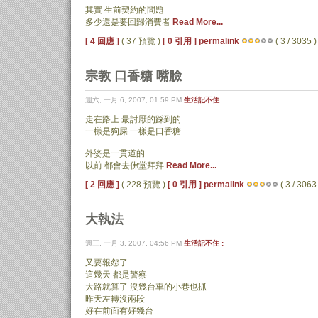
其實 生前契約的問題
多少還是要回歸消費者
Read More...
[ 4 回應 ]
( 37 預覽 )
[ 0 引用 ]
permalink
( 3 / 3035 )
宗教 口香糖 嘴臉
週六, 一月 6, 2007, 01:59 PM
生活記不住 :
走在路上 最討厭的踩到的
一樣是狗屎 一樣是口香糖
外婆是一貫道的
以前 都會去佛堂拜拜
Read More...
[ 2 回應 ]
( 228 預覽 )
[ 0 引用 ]
permalink
( 3 / 3063 
大執法
週三, 一月 3, 2007, 04:56 PM
生活記不住 :
又要報怨了……
這幾天 都是警察
大路就算了 沒幾台車的小巷也抓
昨天左轉沒兩段
好在前面有好幾台