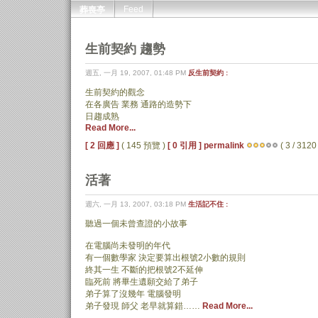
Feed
葬喪亭
生前契約 趨勢
週五, 一月 19, 2007, 01:48 PM
反生前契約 :
生前契約的觀念
在各廣告 業務 通路的造勢下
日趨成熟
Read More...
[ 2 回應 ]
( 145 預覽 )
[ 0 引用 ]
permalink
( 3 / 3120 
活著
週六, 一月 13, 2007, 03:18 PM
生活記不住 :
聽過一個未曾查證的小故事
在電腦尚未發明的年代
有一個數學家 決定要算出根號2小數的規則
終其一生 不斷的把根號2不延伸
臨死前 將畢生遺願交給了弟子
弟子算了沒幾年 電腦發明
弟子發現 師父 老早就算錯……
Read More...