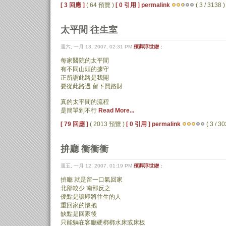
[ 3 回應 ]
( 64 預覽 )
[ 0 引用 ]
permalink
( 3 / 3138 )
太平間 往生室
週六, 一月 13, 2007, 02:31 PM
殯葬浮世繒 :
每家醫院的太平間
有不同山頭的據守
正所謂此路是我開
要從此路過 留下買路財
真的太平間的流程
是簡單到不行
Read More...
[ 79 回應 ]
( 2013 預覽 )
[ 0 引用 ]
permalink
( 3 / 30
拚廳 衝衝衝
週五, 一月 12, 2007, 01:19 PM
殯葬浮世繒 :
拚廳 就是留一口氣回家
北部較少 南部反之
優點是讓即將往生的人
重回家的懷抱
缺點是回家後
只能躺在客廳硬梆梆水床或床板