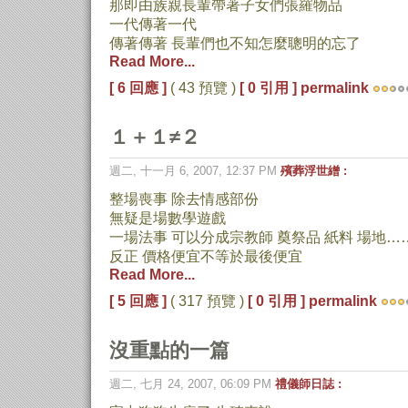
那即由族親長輩帶著子女們張羅物品
一代傳著一代
傳著傳著 長輩們也不知怎麼聰明的忘了
Read More...
[ 6 回應 ]
( 43 預覽 )
[ 0 引用 ]
permalink
１＋１≠２
週二, 十一月 6, 2007, 12:37 PM
殯葬浮世繒 :
整場喪事 除去情感部份
無疑是場數學遊戲
一場法事 可以分成宗教師 奠祭品 紙料 場地…
反正 價格便宜不等於最後便宜
Read More...
[ 5 回應 ]
( 317 預覽 )
[ 0 引用 ]
permalink
沒重點的一篇
週二, 七月 24, 2007, 06:09 PM
禮儀師日誌 :