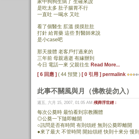
家中狗狗生病了 生確來說
是吃太多 肚子腸胃不行
一直吐 一喝水 又吐
看了個醫生 肛溫 摸摸肚肚
打針 給胃藥 這些 對醫師來說
是小case吧
那天接體 老客戶打過來的
三年前 母親過逝 有緣辦到
今日 電話一來 父親往生
Read More...
[ 6 回應 ]
( 44 預覽 )
[ 0 引用 ]
permalink
此事不關風與月（佛教徒勿入）
週五, 六月 15, 2007, 01:05 AM
殯葬浮世繒 :
每次公奠時 最怕看到宗教團體
◎公奠一下隨即離開
○訊問是否有時間 有則頌經 無則公奠即離開
●來了最大 不管時間 開始頌經 快則十來分 慢