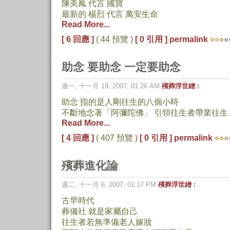
陳美鳳 代言 國寶
最新的 楊烈 代言 萬安生命
Read More...
[ 6 回應 ]
( 44 預覽 )
[ 0 引用 ]
permalink
助念 要助念 一定要助念
週一, 十一月 19, 2007, 01:26 AM
殯葬浮世繒 :
助念 指的是人剛往生的八個小時
不斷地念著「阿彌陀佛」 引領往生者帶業往生
Read More...
[ 4 回應 ]
( 407 預覽 )
[ 0 引用 ]
permalink
殯葬進化論
週二, 十一月 6, 2007, 01:17 PM
殯葬浮世繒 :
古早時代
葬儀社 就是家屬自己
往生者若無準備老人嫁妝