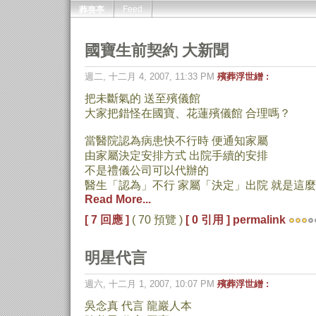
Feed
葬喪亭
國寶生前契約 大新聞
週二, 十二月 4, 2007, 11:33 PM
殯葬浮世繒 :
把未斷氣的 送至殯儀館
大家把錯怪在國寶、花蓮殯儀館 合理嗎？
當醫院認為病患快不行時 便通知家屬
由家屬決定安排方式 出院手續的安排
不是禮儀公司可以代辦的
醫生「認為」不行 家屬「決定」出院 就是這
Read More...
[ 7 回應 ]
( 70 預覽 )
[ 0 引用 ]
permalink
明星代言
週六, 十二月 1, 2007, 10:07 PM
殯葬浮世繒 :
吳念真 代言 龍巖人本