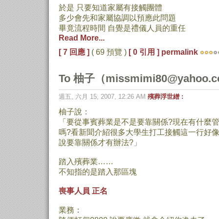
於是 只要知道家屬有接觸團體
多少會先和家屬協調以預應此問題
畢竟流程時間 自覺是禮儀人員的重任
Read More...
[ 7 回應 ]
( 69 預覽 )
[ 0 引用 ]
permalink
To 柚子（missmimi80@yahoo.
週五, 六月 15, 2007, 12:26 AM
殯葬浮世繒 :
柚子說：
「要從事賓葬業是不是要靠關係?現在有什麼
嗎?看新聞介紹很多大學生打工接觸這一行好像很
說要靠關係才有辦法?」
踏入殯葬業……
不知指的是踏入那區塊
喪事人員 正名
業務：