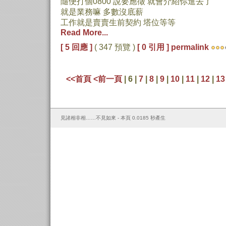
隨便打個0800 說要應徵 就會介紹你進去了
就是業務嘛 多數沒底薪
工作就是賣賣生前契約 塔位等等
Read More...
[ 5 回應 ]
( 347 預覽 )
[ 0 引用 ]
permalink
<<首頁
<前一頁
| 6 |
7
|
8
|
9
|
10
|
11
|
12
|
13
見諸相非相……不見如來 - 本頁 0.0185 秒產生