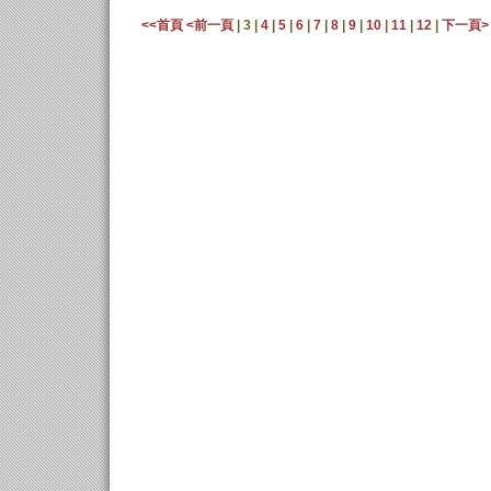
<<首頁
<前一頁
| 3 |
4
|
5
|
6
|
7
|
8
|
9
|
10
|
11
|
12
|
下一頁