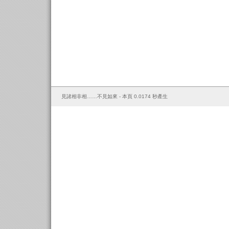
見諸相非相……不見如來 - 本頁 0.0174 秒產生