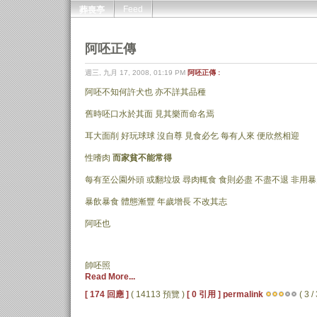
Feed
葬喪亭
阿呸正傳
週三, 九月 17, 2008, 01:19 PM
阿呸正傳 :
阿呸不知何許犬也 亦不詳其品種
舊時呸口水於其面 見其樂而命名焉
耳大面削 好玩球球 沒自尊 見食必乞 每有人來 便欣然相迎
性嗜肉
而家貧不能常得
每有至公園外頭 或翻垃圾 尋肉輒食 食則必盡 不盡不退 非用
暴飲暴食 體態漸豐 年歲增長 不改其志
阿呸也
帥呸照
Read More...
[ 174 回應 ]
( 14113 預覽 )
[ 0 引用 ]
permalink
( 3 /